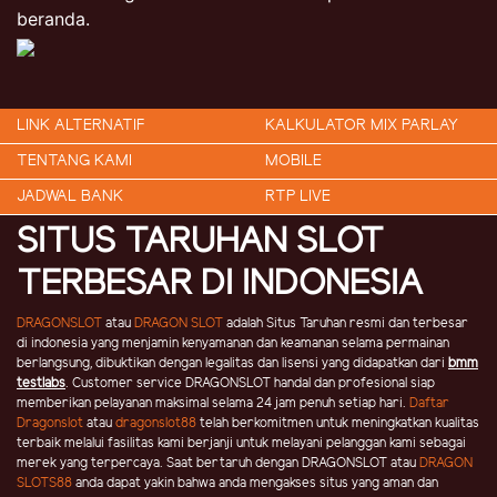
beranda.
LINK ALTERNATIF
KALKULATOR MIX PARLAY
TENTANG KAMI
MOBILE
JADWAL BANK
RTP LIVE
SITUS TARUHAN SLOT
TERBESAR DI INDONESIA
DRAGONSLOT
atau
DRAGON SLOT
adalah Situs Taruhan resmi dan terbesar
di indonesia yang menjamin kenyamanan dan keamanan selama permainan
berlangsung, dibuktikan dengan legalitas dan lisensi yang didapatkan dari
bmm
testlabs
. Customer service DRAGONSLOT handal dan profesional siap
memberikan pelayanan maksimal selama 24 jam penuh setiap hari.
Daftar
Dragonslot
atau
dragonslot88
telah berkomitmen untuk meningkatkan kualitas
terbaik melalui fasilitas kami berjanji untuk melayani pelanggan kami sebagai
merek yang terpercaya. Saat bertaruh dengan DRAGONSLOT atau
DRAGON
SLOTS88
anda dapat yakin bahwa anda mengakses situs yang aman dan