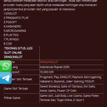
dahulu sebelum melakukan deposit atau bettingan . Mulai dari menentukan
provider mana yang akan dipilih untuk melakukan bettingan atau menacari
jackpot,berikut provider slot yang populer di indonesia :
1.IDNSLOT
2.PRAGMATIC PLAY
3.PGSOFT
4.HABANERO
5.MICROGAMING
6.PLAYTEQ
7.PLAYNGO
8.CQ9
TENTANG SITUS JUDI
SLOT ONLINE
DRAGONSLOT
Website
DRAGONSLOT
Mata Uang
Indonesian Rupiah (IDR)
Min Deposit
10.000 IDR
Pragmatic Play, IDNSLOT, Playtech, Microgaming,
Provider Slot Terbaik
Habanero, Skywind, Joker Gaming, PGSoft
Sweet Bonanza, Gate of Olympus, Koi Gate,
Game Slot Terbaik
Aztec Gems, Power Of Odin
Game slot, Judi Bola, Live Casino, Game Poker,
Pilihan Game
Tembak Ikan, Togel Online, E-Sport