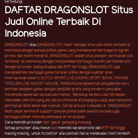
terlindungi.
DAFTAR DRAGONSLOT Situs
Judi Online Terbaik Di
Indonesia
DRAGONSLOT
atau
DRAGONSLOTS
hadir sebagai situs judi online terbaik di
Indonesia dengan banyak pilihan game yang menawarkan berbagai program
promo dan event menarik. DRAGONSLOT adalah situs pelopor permainan slot
terbesar di Indonesia, dengan menyediakan berbagai macam permainan slot
dengan provider paling lengkap dan RTP tertinggi, DRAGONSLOT
juga
menghadirkan berbagai game
taruhan online
dengan kualitar level
internasional seperti SLOT, E-SPORT, LIVE CASINO, SPORT BOOK, FISHING,
TOTO, IDN LIVE, MICKEY MOUSE, TANGKAS,menghadirkan pengalaman seru
bermain kedalam game dengan tampilan grafik yang modern yang akan
menambah keseruan sensasi permainan. Teknologi terbaru dan terdepan
dikerjakan oleh tim yang ahli dan profesional di bidangnya yang akan menjamin
permainan lebih aman dan nyaman. Setiap proses transaksi di DRAGONSLOT
lebih cepat karena di support banyak pilihan bank swasta terbaik juga
berbagai pilihan metode pembayaran terpopuler.
Cara memilih provider
slot gacor gampang menang
Setiap provider atau mesin
slot
memiliki karakteristik dan
RTP tertinggi
masing masing , untuk itu bettor atau pemain harus melakukan riset terlebih