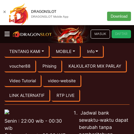
×
DRAGONSLOT
Download
DRAGONSLOT Mobile App
MASUK
DAFTAR
TENTANG KAMI
MOBILE
Info
voucher88
Phising
KALKULATOR MIX PARLAY
Video Tutorial
video-website
LINK ALTERNATIF
RTP LIVE
Jadwal bank
sewaktu-waktu dapat
Senin : 22:00 wib - 00:30
berubah tanpa
wib