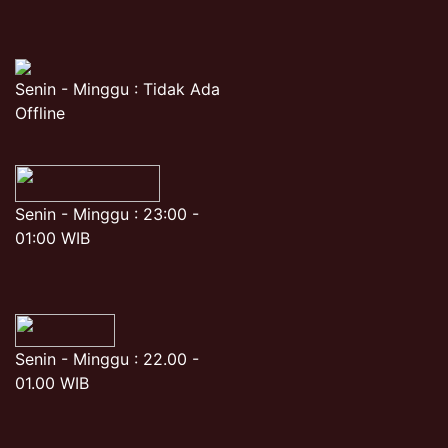
Senin - Minggu : Tidak Ada
Offline
Senin - Minggu : 23:00 -
01:00 WIB
Senin - Minggu : 22.00 -
01.00 WIB