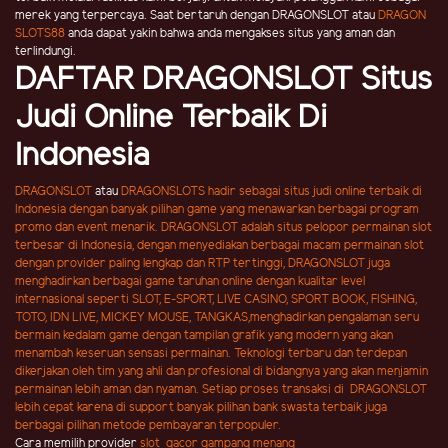
merek yang terpercaya. Saat bertaruh dengan DRAGONSLOT atau
DRAGON
SLOTS88
anda dapat yakin bahwa anda mengakses situs yang aman dan
terlindungi.
DAFTAR DRAGONSLOT Situs
Judi Online Terbaik Di
Indonesia
DRAGONSLOT
atau
DRAGONSLOTS
hadir sebagai situs judi online terbaik di
Indonesia dengan banyak pilihan game yang menawarkan berbagai program
promo dan event menarik. DRAGONSLOT adalah situs pelopor permainan slot
terbesar di Indonesia, dengan menyediakan berbagai macam permainan slot
dengan provider paling lengkap dan RTP tertinggi, DRAGONSLOT
juga
menghadirkan berbagai game
taruhan online
dengan kualitar level
internasional seperti SLOT, E-SPORT, LIVE CASINO, SPORT BOOK, FISHING,
TOTO, IDN LIVE, MICKEY MOUSE, TANGKAS,menghadirkan pengalaman seru
bermain kedalam game dengan tampilan grafik yang modern yang akan
menambah keseruan sensasi permainan. Teknologi terbaru dan terdepan
dikerjakan oleh tim yang ahli dan profesional di bidangnya yang akan menjamin
permainan lebih aman dan nyaman. Setiap proses transaksi di DRAGONSLOT
lebih cepat karena di support banyak pilihan bank swasta terbaik juga
berbagai pilihan metode pembayaran terpopuler.
Cara memilih provider
slot gacor gampang menang